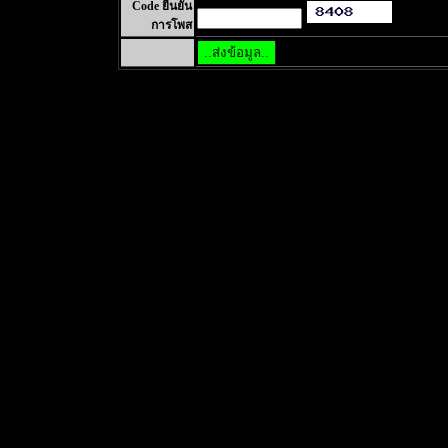
Code ยืนยัน
การโพส
;